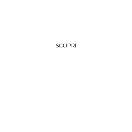
DREAMPACKER
IL NUOVO MODO DI VIAGGIARE
SCOPRI