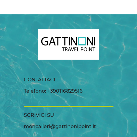
CONTATTACI
Telefono: +390116829516
SCRIVICI SU
moncalieri@gattinonipoint.it