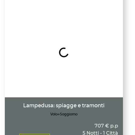
Lampedusa: spiagge e tramonti
Volo+Soggiorno
707 € p.p
5 Notti - 1 Città